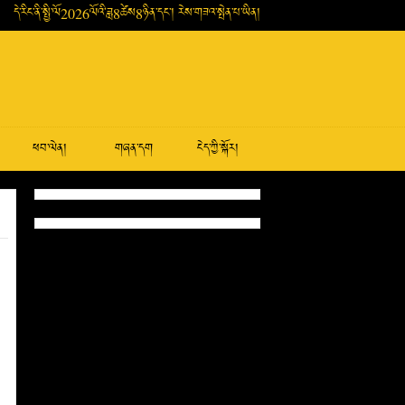
དེ་རིང་ནི་སྤྱི་ལོ2026ལོའི་ཟླ8ཚེས8ཉིན་དང་། རེས་གཟའ་སྤེན་པ་ཡིན།
ཕབ་ལེན།
གཞན་དག
ངེད་ཀྱི་སྐོར།