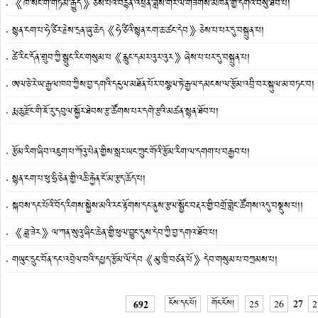
《ཁ་སང་གི་གཏམ་རྒྱུད》ཅེས་པའི་བརྙན་འཕྲིན་ཟློས་གར་ལ་གཟིགས་མཁན་གྱི་དགའ་བསུ་ཐོབ་པ།
སྙན་ངག་པ་ཧེ་ཙིར་རྗེས་དྲན་ཞུ་ཆེད《ཧེ་ཙིའི་སྙན་ངག་ཆ་ཚང་དེབ》ཅེས་པ་པར་དུ་བསྐྲུན་པ།
ཚེ་རིང་དོན་གྲུབ་ཀྱི་སྒྲུང་རིང་གསུམ་པ《རླུང་དམར་འུར་འུར》ཞེས་པ་པར་དུ་བསྐྲུན་པ།
ཨལ་ཅེ་རེ་ཡ་རྒྱལ་ཁབ་ཀྱིས་བྱ་དགའི་དངུལ་མཐོན་པོར་བསྩལ་ཏེ་རྒྱལ་དམངས་ལ་རྩོམ་འབྲི་བར་སྐུལ་མ་བཏང་བ།
རྨ་ཆུ་རྫོང་གི་ཇོ་རུ་དབུལ་སྐྱོར་ཐེབས་རྩ་ཚོགས་པར་དགེ་རྩའི་མཚན་སྙན་ཐོབ་པ།
རྩོམ་རིག་ཞིབ་འཇུག་པ་ཀོའུ་པེན་གྱིས་སླར་ཡང་ཀྲུང་གོའི་རྩོམ་རིག་ལ་དགག་པ་བརྒྱབ་པ།
སྙན་ངག་པ་ཕུ་ཧྲི་ཅེན་གྱི་འཆི་རྐྱེན་ངོ་མ་རྩད་ཆོད་པ།
སྐབས་དང་པོའི་བོད་རིགས་སྐྱེས་མའི་རང་རྟོགས་དང་ནུས་རྩལ་སྦྱོང་བརྡར་གྱི་བགྲོ་གླེང༌ཚོགས་འདུ་བསྡུས་པ།།
《ཟླ་ཟེར》ལ་ཀན་སུའུ་ཞིང་ཆེན་གྱི་ཕུལ་བྱུང་དུས་དེབ་ཀྱི་བྱ་དགའ་ཐོབ་པ།
གཡུང་དྲུང་བོན་དང་འབྲེལ་བའི་དཔྱད་རྩོམ་ལོ་དེབ《མུ་ཁྲི་བཙན་པོ》དེབ་གསུམ་པ་བཀྲམས་པ།
27
692
ངོས་དང་པོ།
གོང་ངོས།
25
26
2