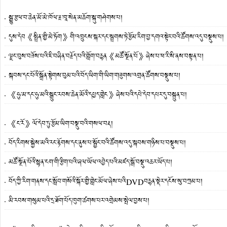
སྒྱུ་རྩལ་བ་ཆེན་མོ་མེ་ཁོལ་རྗ་ཁཱ་སེན་མཆོག་སྐུ་གཤེགས་པ།
དུས་དེབ《སྤྲིན་གྱི་མེ་ཏོག》གི་འཁྲུངས་སྐར་དང་སྦྲགས་ཏེ་རྩོམ་རིག་བྱ་དགའ་སྟེར་བའི་ཚོགས་འདུ་བསྡུས་པ།
ལྗང་བུས་བཟོས་པའི་ཇི་བཞིན་བརྗོད་པའི་གློག་བརྙན《མཚོ་སྔོན་པོ》ཞེས་པ་ཕ་རི་སི་ནས་བསྟན་པ།
སྐབས་དང་པོའི་སྒྲོན་སྟེགས་བུམ་པའི་བོད་ཡིག་གི་ཡིག་གཟུགས་འགྲན་ཚོགས་བསྡུས་པ།
《ཧུ་མ་དང་ཧུ་མའི་སྒྲུང་རབས་ཆེན་མོའི་དཔྱད་གླེང》ཞེས་པའི་དཔེ་དེབ་དཔར་དུ་བསྐྲུན་པ།
《ང་རོ》ལོ་དེབ་ཏུ་རྩོམ་ཡིག་བསྡུ་བའི་གསལ་བརྡ།
བོད་རིགས་སྐྱེས་མའི་རང་རྟོགས་དང་ནུས་པ་སྦྱོང་བའི་ཚོགས་འདུ་སྐབས་གཉིས་པ་བསྡུས་པ།
མཚོ་སྔོན་པོའི་སྙན་ངག་གི་རྩིག་པའི་ཞལ་ཡོལ་འབྱེད་པའི་མཛད་སྒོ་བསྡུ་འཆར་ཡོད་པ།
བོད་ཀྱི་རིག་གནས་དང་སློབ་གསོའི་སྐོར་གྱི་གླེང་མོལ་ཞེས་པའིDVDབརྙན་སྡེར་དངོས་སུ་བཀྲམ་པ།
མི་རབས་གསུམ་པའི་དྲ་ཐོག་པོད་ཁུག་ཚགས་པར་འགྲེམས་སྤེལ་བྱས་པ།