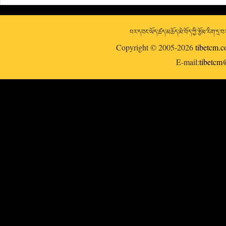
པར་དབང་ཡོད་ཚད་མཆོད་མེ་བོད་ཀྱི་རྩོམ་རིག་དྲ
Copyright © 2005-2026
tibetcm.
E-mail:
tibetc