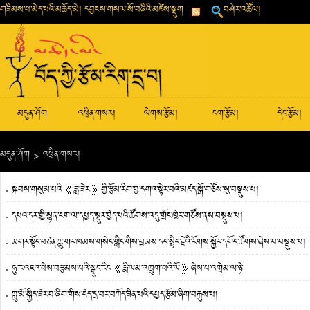
གཟིམས་པ་མེད་པའི་མཆོད་མེ། དབྱངས་གསལ་སོ་བཞིའི་མཛེས་སྡུག
བཤེར་འཚོལ།
མདུན་ཤོག
འཕྲིན་གསར།
ལེགས་རྩོམ།
ངག་རྩོམ།
དེང་རྩོམ།
མདུན་ཤོག
>
འཕྲིན་གསར།
སྐབས་གསུམ་པའི《ཟླ་ཟེར》གྱི་རྩོམ་རིག་བྱ་དགའ་སྟེར་བའི་མཛད་སྒོ་གཙོས་སུ་བསྡུས་པ།
དཔའ་དར་གྱི་སྙན་ངག་ལ་དཔྱད་སྡུར་བྱེད་པའི་ཚོགས་འདུ་གྲོང་ཁྱེར་གཙོས་ནས་བསྡུས་པ།
མགར་སྟོང་བཙན་གླུ་གར་ཁམས་གསེང་གླིང་གིས་བྱམས་དང་སྙིང་རྗེའི་རོགས་སྐྱོར་དགོང་ཚོགས་ཞེས་པ་བསྡུས་པ།
ཧུ་ར་འཇའ་པེས་བརྩམས་པའི་སྒྲུང་རིང《རྨི་ལམ་འཁྲུག་པའི་ལོ》ཞེས་པ་འགྲེམ་ལ་ཉེ་
ཀླུ་མོ་སྐྱིད་ཟེར་བ་ཞིག་གིས་ངེད་དྲ་བར་བཀོད་ཟིན་པའི་དཔྱད་རྩོམ་ཞིག་བརྐུས་པ།