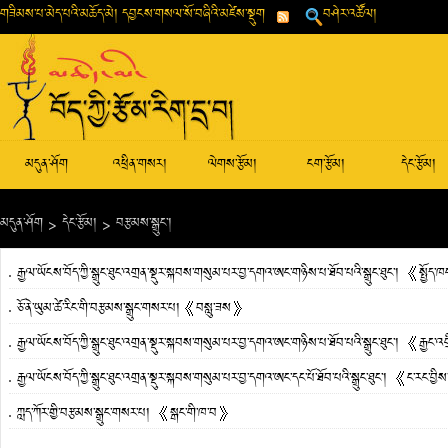
གཟིམས་པ་མེད་པའི་མཆོད་མེ། དབྱངས་གསལ་སོ་བཞིའི་མཛེས་སྡུག
བཤེར་འཚོལ།
མདུན་ཤོག
འཕྲིན་གསར།
ལེགས་རྩོམ།
ངག་རྩོམ།
དེང་རྩོམ།
མདུན་ཤོག
>
དེང་རྩོམ།
>
བརྩམས་སྒྲུང་།
རྒྱལ་ཡོངས་བོད་ཀྱི་སྒྲུང་ཐུང་འགྲན་སྡུར་སྐབས་གསུམ་པར་བྱ་དགའ་ཨང་གཉིས་པ་ཐོབ་པའི་སྒྲུང་ཐུང་། 《སྤྱོ
ཅོ་ནེ་ཡུམ་ཚེ་རིང་གི་བརྩམས་སྒྲུང་གསར་པ།《བསླུ་ཟས》
རྒྱལ་ཡོངས་བོད་ཀྱི་སྒྲུང་ཐུང་འགྲན་སྡུར་སྐབས་གསུམ་པར་བྱ་དགའ་ཨང་གཉིས་པ་ཐོབ་པའི་སྒྲུང་ཐུང་། 《རྒྱང་འག
རྒྱལ་ཡོངས་བོད་ཀྱི་སྒྲུང་ཐུང་འགྲན་སྡུར་སྐབས་གསུམ་པར་བྱ་དགའ་ཨང་དང་པོ་ཐོབ་པའི་སྒྲུང་ཐུང་། 《ང་རང་བ
ཀླད་ཀོར་གྱི་བརྩམས་སྒྲུང་གསར་པ། 《སྒང་གི་ཁ་བ》