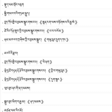
སྡུད་ལམ་གྲོང་འཇུག
སྐྱི་གཡའ་བའི་གཏམ་རྒྱུད།
ཀླད་ཀོར་གྱི་བརྩམས་སྒྲུང་གསར་པ། 《སྙན་ངག་ལས་བཏོགས་པའི་རྒྱ་སེ》
ཚེ་རིང་དོན་གྲུབ་ཀྱི་བརྩམས་སྒྲུང་གསར་པ། 《པ་པ་པའོ་མ》
ནམ་མཁའ་བཀྲ་ཤིས་ཀྱི་བརྩམས་སྒྲུང་། 《གཡུ་ཆུང་དྲུག་དཀར》
མར་ངོའི་ཟླ་བ།
ཀླད་ཀོར་གྱི་བརྩམས་སྒྲུང་གསར་པ། 《ལི་ནག》
ལྡེའུ་ཚེ་བརྟན་རྡོ་རྗེའི་བརྩམས་སྒྲུང་གསར་པ། 《བྱི་བ་གཡུ་ཆུང》
ལྡེའུ་ཚེ་བརྟན་རྡོ་རྗེའི་བརྩམས་སྒྲུང་གསར་པ། 《དུག་སྦྲང》
ལུང་ཐུང་ནང་གི་ནད་ཡམས།
སྒྲུང་ཐུང་ཡིག་བརྒྱ་མ། 《ནད་ཡམས》
མཚན་ལམ་རིང་མོ།