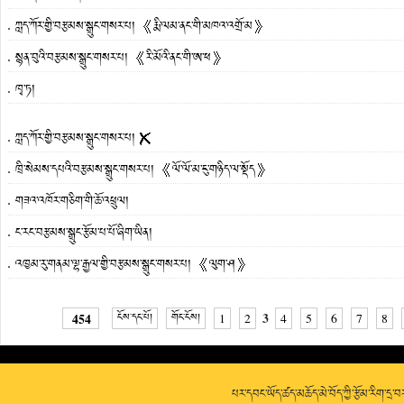
ཀླད་ཀོར་གྱི་བརྩམས་སྒྲུང་གསར་པ། 《རྨི་ལམ་ནང་གི་མཁའ་འགྲོ་མ》
སྙན་བུའི་བརྩམས་སྒྲུང་གསར་པ། 《རི་མོའི་ནང་གི་ཨ་ཕ》
ཁྭ་ཏ།
ཀླད་ཀོར་གྱི་བརྩམས་སྒྲུང་གསར་པ། ✘
ཁྲི་སེམས་དཔའི་བརྩམས་སྒྲུང་གསར་པ། 《ལོ་ལོ་མ་ངུ་གཉིད་ལ་སྡོད》
གཟའ་འཁོར་གཅིག་གི་ཆོ་འཕྲུལ།
ང་རང་བརྩམས་སྒྲུང་རྩོམ་པ་པོ་ཞིག་ཡིན།
འཁྱམ་རུ་གནམ་ལྷ་རྒྱལ་གྱི་བརྩམས་སྒྲུང་གསར་པ། 《ལུག་ཤ》
3
454
ངོས་དང་པོ།
གོང་ངོས།
1
2
4
5
6
7
8
པར་དབང་ཡོད་ཚད་མཆོད་མེ་བོད་ཀྱི་རྩོམ་རིག་དྲ