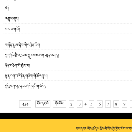
ཁོ།
འཁྲུལ་སྣང་།
ཁ་བ་ནག་པོ།
གཞོན་ནུ་མ་ཞིག་གི་འཕྲིན་ཡིག
ཀླད་ཀོར་གྱི་བརྩམས་སྒྲུང་གསར་པ། མུན་བཤད།
ཉིན་གཅིག་གི་གྱེས་པ།
སྙན་ངག་པའི་ཉིན་གཅིག་གི་ཆོ་འཕྲུལ།
ཀློའུ་བཤད།(ཞར་བཀོད་གཅིག་ཡོད)
4
454
ངོས་དང་པོ།
གོང་ངོས།
2
3
5
6
7
8
9
པར་དབང་ཡོད་ཚད་མཆོད་མེ་བོད་ཀྱི་རྩོམ་རིག་དྲ