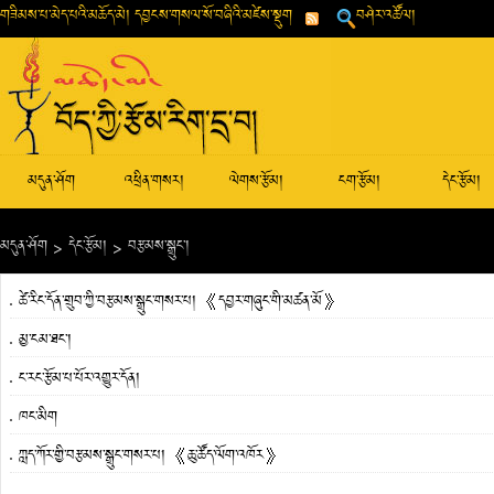
གཟིམས་པ་མེད་པའི་མཆོད་མེ། དབྱངས་གསལ་སོ་བཞིའི་མཛེས་སྡུག
བཤེར་འཚོལ།
མདུན་ཤོག
འཕྲིན་གསར།
ལེགས་རྩོམ།
ངག་རྩོམ།
དེང་རྩོམ།
མདུན་ཤོག
>
དེང་རྩོམ།
>
བརྩམས་སྒྲུང་།
ཚེ་རིང་དོན་གྲུབ་ཀྱི་བརྩམས་སྒྲུང་གསར་པ། 《དབྱར་གཞུང་གི་མཚན་མོ》
མྱ་ངམ་ཐང་།
ང་རང་རྩོམ་པ་པོར་འགྱུར་དོན།
ཁང་མིག
ཀླད་ཀོར་གྱི་བརྩམས་སྒྲུང་གསར་པ། 《ཆུ་ཚོད་ལོག་འཁོར》