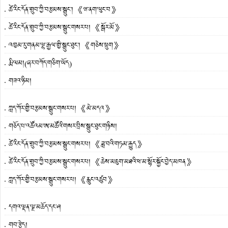
ཚེ་རིང་དོན་གྲུབ་ཀྱི་བརྩམས་སྒྲུང་། 《ཝ་ནག་ལུང་བ》
ཚེ་རིང་དོན་གྲུབ་ཀྱི་བརྩམས་སྒྲུང་གསར་པ། 《སྒོར་མོ》
འཁྱམ་རུ་གནམ་ལྷ་རྒྱལ་གྱི་སྒྲུང་ཐུང་། 《གཅེས་ཕྲུག》
རྨི་ལམ།(ཞར་བཀོད་གཅིག་ཡོད)
གཟའ་ཉི་མ།
ཀླད་ཀོར་གྱི་བརྩམས་སྒྲུང་གསར་པ། 《མེ་མདའ》
གཅོད་པ་འཚོའམ་ཨ་མཚོའི་གསར་བྲིས་སྒྲུང་ཐུང་གཉིས།
ཚེ་རིང་དོན་གྲུབ་ཀྱི་བརྩམས་སྒྲུང་གསར་པ། 《ཟླ་བའི་གཏམ་རྒྱུད》
ཚེ་རིང་དོན་གྲུབ་ཀྱི་བརྩམས་སྒྲུང་གསར་པ། 《ཆེས་མཇུག་མཐའི་ཕ་མ་སྙོར་སྐྱོང་བྱེད་མཁན》
ཀླད་ཀོར་གྱི་བརྩམས་སྒྲུང་གསར་པ། 《རླུང་འཚུབ》
དགའ་ལྡན་ལྔ་མཆོད་དང་ཤ
གབ་རྩེད།