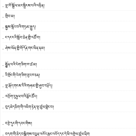
ལྷ་ཁོ་སྒྲོལ་མར་སྤྲིངས་པའི་འཕྲིན།
གྲིབ་མ།
སྐྱས་སྤོར་བའི་གཏམ་རྒྱུད།
ང་དང་ངའི་སློབ་ཆེན་གྱི་འཚོ་བ།
ཤེས་ཡོན་གྱི་གོ་དོན་གང་ཡིན་ནམ།
སྨྱོན་པའི་རེག་ཟིག་ཁ་ཚ་མ།
རི་གྲོང་གི་རེག་ཟིག་ཟུར་ཁ་ཅན།
ལྷ་རྒོད་གངས་རིའི་གཤམ་གྱི་ཤུབ་བརྗོད།
འབྲོག་རུ་ཉུལ་བའི་མྱོང་ཚོར།
བུད་མེད་ཅིག་གི་འཇིག་རྟེན་ལྟ་ཚུལ་གླེང་བ།
བརྩེ་དུང་གི་དབང་གིས།
བདག་གི་ཆེད་བསྒྲིགས་བརྙན་འཁོར་རྒྱང་འབོད་དང་དེ་ཡི་འགྲེལ་ཚུལ་ཞིག