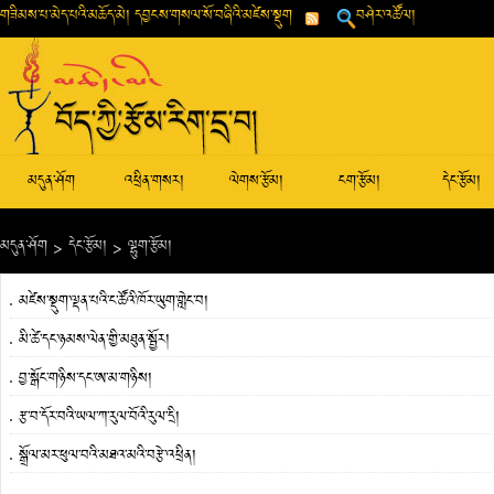
གཟིམས་པ་མེད་པའི་མཆོད་མེ། དབྱངས་གསལ་སོ་བཞིའི་མཛེས་སྡུག
བཤེར་འཚོལ།
མདུན་ཤོག
འཕྲིན་གསར།
ལེགས་རྩོམ།
ངག་རྩོམ།
དེང་རྩོམ།
མདུན་ཤོག
>
དེང་རྩོམ།
>
ལྷུག་རྩོམ།
མཛེས་སྡུག་ལྡན་པའི་ང་ཚོའི་ཁོར་ཡུག་གླེང་བ།
མི་ཚེ་དང་ཉམས་ལེན་གྱི་མཐུན་སྦྱོར།
བྱ་སྒོང་གཉིས་དང་ཨ་མ་གཉིས།
རྩ་བ་དོར་བའི་ཡལ་ཀ་རུལ་བོའི་རུལ་དྲི།
སྒྲོལ་མར་ཕུལ་བའི་མཐའ་མའི་བརྩེ་འཕྲིན།