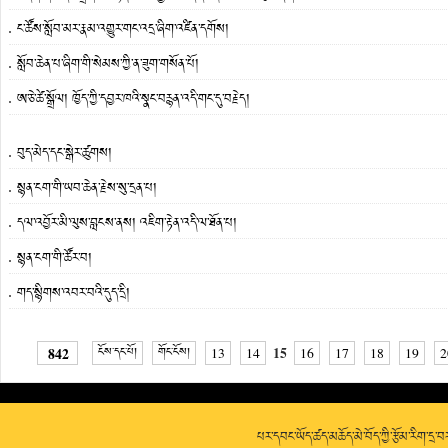
ང་ཚོས་སློབ་མར་རྣམ་འགྱུར་གང་འདྲ་ཞིག་འཛིན་དགོས།
སློབ་ཆེན་པ་ཞིག་གི་སེམས་ཀྱི་ན་ཟུག་གསོན་པོ།
ཨ་ཅེ་ཚེ་སྒྲོལ། ཁྱོད་ཀྱི་དབྱར་ཁའི་སྣང་བརྙན་འདི་གང་དུ་བརྗེད།
བུད་མེད་དང་སྒེར་ཚུགས།
སྙན་ངག་གི་ཡབ་ཆེན་རྗེས་སུ་དྲན་པ།
དལ་འབྱོར་མི་ལུས་བླངས་ནས། འཇིག་རྟེན་འདི་ལ་ཐོན་པ།
སྙན་ངག་གི་ཚོར་བ།
གད་སྙིགས་འབར་བའི་དུད་དྲི།
15
842
ངོས་དང་པོ།
གོང་ངོས།
13
14
16
17
18
19
2
པར་དབང་ཡོད་ཚད་མཆོད་མེ་བོད་ཀྱི་རྩོམ་རིག་དྲ