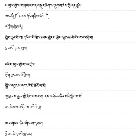
ཕ་ཡུལ་གྱི་ལ་གཞས་འགྲན་བསྡུར་ཞིག་ལ་ཞུགས་རྗེས་ཀྱི་དྲན་ཚུལ།
ལང་ཚོ།༼ ཞར་བཀོད་གཉིས་ཡོད ༽
འབྲོག་ཁྱིམ་དེ།
སློབ་ཆུང་བོད་སྐད་ཡིག་གི་ཁྲིད་ཐབས་གླེང་བ་མྱོང་དཔྱད་ཕྲ་མོའི་གསང་བརྟོལ།
བྱ་མདོ་དང་ས་ཁུག
ངའི་ཕ་ཡུལ་གྱི་མདའ་རྩེད།
ཉོག་ཀྱང་མང་པོ་ཕྲིས།
སྒྲོལ་དབྱངས་དང་ངའི་མི་ཚེའི་ལ་མོ།
ལྷ་བྱམས་རྒྱལ་གྱི་རྩོམ་གསར་བ། ངས་འབོར་བཞིན་པའི་ཀློག་པ་པོ།
ནང་སེམས་བསྔོགས་པའི་ལེའུ།
ཁལ་གཡག་ཅིག་གི་ལས་དབང་།
ཕྱི་ནང་མེད་པའི་སྐད་ཆ།