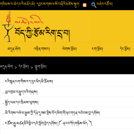
གཟིམས་པ་མེད་པའི་མཆོད་མེ། དབྱངས་གསལ་སོ་བཞིའི་མཛེས་སྡུག
བཤེར་འཚོལ།
མདུན་ཤོག
འཕྲིན་གསར།
ལེགས་རྩོམ།
ངག་རྩོམ།
དེང་རྩོམ།
མདུན་ཤོག
>
དེང་རྩོམ།
>
ལྷུག་རྩོམ།
ངའི་སྙན་ངག་གིས་ང་ད་རུང་ཡིད་མི་ཚིམས།
རྨ་འགྲམ་བརྒྱུད་པའི་གཞས།
སྤྱོད་ལམ་དང་ཁྲིམས་ལུགས།
མི་རིགས་འཕེལ་རྒྱས་ཀྱི་དོན་དུ་ཨང་རྩིས་བོད་ཡིག་གི་ནང་གཏན་འབེབས་བྱ་དགོས།
ང་ཚོས་རྒྱུ་མཚན་ཅིའི་ཕྱིར་དཔེ་ཀློག་བྱེད་དགོས།༼ ཞར་བཀོད་གཉིས་ཡོད ༽