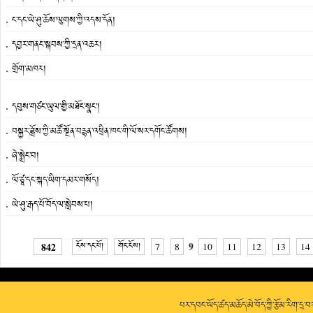
ང་དང་ཡེ་ཤུ་ཆོས་ལུགས་ཀྱི་འདས་དོན།
དབྱར་གནང་སྐབས་ཀྱི་དྲན་འཆར།
གྲོག་མཁར།
དབུས་གཙང་ཡུལ་གྱི་མཐོང་སྣང་།
བསྐྱར་ཟློས་ཀྱི་མཚོ་སྔོན་བརྙན་འཕྲིན་ཁང་གི་ལོ་སར་དགོང་ཚོགས།
ཞེ་སྨྲེང་བ།
ལོ་ཙཱ་དང་སྐད་ཡིག་དམར་གསོད།
ཡེ་ཤུ་རྒད་པོ་བོད་ལ་སླེབས་པ།
9
842
ངོས་དང་པོ།
གོང་ངོས།
7
8
10
11
12
13
14
པར་དབང་ཡོད་ཚད་མཆོད་མེ་བོད་ཀྱི་རྩོམ་རིག་དྲ