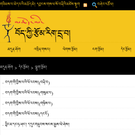
གཟིམས་པ་མེད་པའི་མཆོད་མེ། དབྱངས་གསལ་སོ་བཞིའི་མཛེས་སྡུག
བཤེར་འཚོལ།
མདུན་ཤོག
འཕྲིན་གསར།
ལེགས་རྩོམ།
ངག་རྩོམ།
དེང་རྩོམ།
མདུན་ཤོག
>
དེང་རྩོམ།
>
ལྷུག་རྩོམ།
བདག་གི་བྱིས་པའི་ལོ་རབས།(བཞི་བ)
བདག་གི་བྱིས་པའི་ལོ་རབས།(གསུམ་པ)
བདག་གི་བྱིས་པའི་ལོ་རབས།(གཉིས་པ)
བདག་གི་བྱིས་པའི་ལོ་རབས།(དང་པོ)
རྙིང་མ་དང་ཧ་ཤང་། ད་དུང་གནུབས་སངས་རྒྱས་ཡེ་ཤེས།