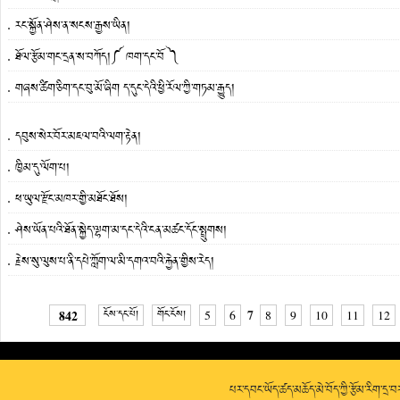
རང་སྐྱོན་ཤེས་ན་སངས་རྒྱས་ཡིན།
ཐོལ་རྩོམ་གང་དྲན་ས་བཀོད།༼ ཁག་དང་བོ ༽
གཞས་ཚིག་ཅིག་དང་བུ་མོ་ཞིག ད་དུང་དེའི་ཕྱི་རོལ་ཀྱི་གཏམ་རྒྱུད།
དབུས་སེར་བོར་མཇལ་བའི་ལག་རྟེན།
ཁྱིམ་དུ་ལོག་པ།
ཕ་ཡུལ་རྫོང་མཁར་གྱི་མཐོང་ཐོས།
ཤེས་ཡོན་པའི་ཐོན་སྐྱེད་ལྷག་མ་དང་དེའི་ངན་མཚང་དོང་སྤྲུགས།
རྗེས་སུ་ལུས་པ་ནི་དཔེ་ཀློག་ལ་མི་དགའ་བའི་རྐྱེན་གྱིས་རེད།
7
842
ངོས་དང་པོ།
གོང་ངོས།
5
6
8
9
10
11
12
པར་དབང་ཡོད་ཚད་མཆོད་མེ་བོད་ཀྱི་རྩོམ་རིག་དྲ