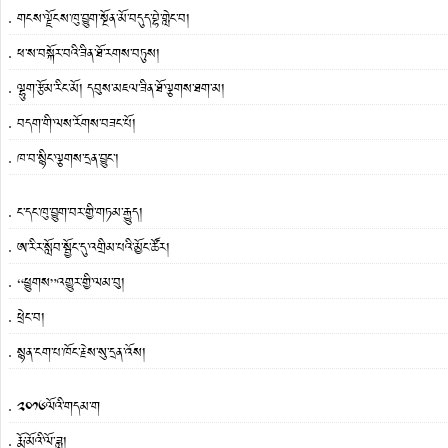
གངས་ལྗོངས་ཁུ་བྱུག་སྔོན་མོ་བདུད་བྷེ་གླེང་བ།
ཕ་ས་བསྐོར་བའི་ཟིན་ཐོ་རགས་བཏུས།
ལྷུག་རྩོམ་རིང་མོ། དབུས་མཇལ་ཟིན་ཐོ་ལྕགས་ཐག་མ།
བདག་གི་ལས་རོགས་བཟང་པོ།
ཁ་བ་སྙིང་ལྕགས་དྲན་བྱུང་།
ང་དང་ཁུ་བྱུག་བར་གྱི་གཏམ་རྒྱུད།
ཨ་རིར་སློབ་སྦྱོང་དུ་འགྲིམ་པའི་མྱོང་ཚོར།
“ཕྱུགས”འགྱུར་གྱི་ལམ་བུ།
ཕྲེང་བ།
སྙན་ངག་པ་ཁོང་རྗེས་སུ་དྲན་འོས།
༢༠༡༦ལོའི་གདམ་ག
རྨོ་མོའི་ལོ་ཟླ།