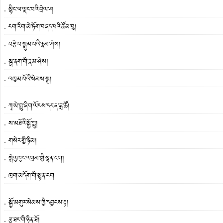
སྙིང་ལ་ལྡང་བའི་བྲེལ་ཤ
ངག་རིག་མེ་ཏོག་བཞད་པའི་ཚོམ་བུ།
བརྩེ་བ་སྦྲུམ་པའི་རྣམ་ཤེས།
སྦྲ་ནག་གི་རྣམ་ཤེས།
འཁྱམ་པོའི་སེམས་སྒྲ།
ཀྭ་ཡེ་གླུ་ཞིག་ལོངས་དང་ན་ཟླ་ཚོ།
ས་མཐོའི་སྐྱོ་གླུ།
གསེར་གྱི་ཉི་མ།
སྒེའུ་ཁུང་འགྲམ་གྱི་སྙན་ངག།
ཁྲག་མདོག་གི་སྙན་ངག
སྐྱོ་མགུར་སེམས་ཀྱི་དབྱངས་རྟ།
རྩྭ་ཐང་གི་ཉིན་ཐོ།