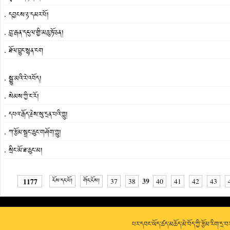
དབྱངས་རྟ་དམར་པོ།
བླ་རྒན་དངུལ་གྱི་མཆུ་ཏོ་ཅན།
ཐོལ་བྱུང་སྙན་ངག
སྒྱུ་མའི་རེ་འབོད།
སེམས་ཀྱི་ང་རོ།
དཔའ་རྒོད་རྗེས་སུ་དྲན་པའི་གླུ།
ཀ་རྩོམ་སྦྲང་ཆུང་གཤོག་གླུ།
སྲིང་མོ་ཐ་ཆུང་མ།
39
1177
ངོས་དང་པོ།
གོང་ངོས།
37
38
40
41
42
43
པར་དབང་ཡོད་ཚད་མཆོད་མེ་བོད་ཀྱི་རྩོམ་རིག་དྲ