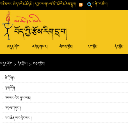
གཟིམས་པ་མེད་པའི་མཆོད་མེ། དབྱངས་གསལ་སོ་བཞིའི་མཛེས་སྡུག
བཤེར་འཚོལ།
མདུན་ཤོག
འཕྲིན་གསར།
ལེགས་རྩོམ།
ངག་རྩོམ།
དེང་རྩོམ།
མདུན་ཤོག
>
དེང་རྩོམ།
>
བཅད་རྩོམ།
ཚེ་གྲོགས།
ཕྲག་དོག
འདས་པའི་བཤུལ་ལམ།
འབྲལ་གདུང༌།
ཡབ་ཆེན་ལ་བསྲིངས་པ།