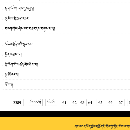
སྟག་ལོ་བ། གང་དུ་བཞུད།
ཁུ་སིམ་གྱི་དྲན་འཆར།
བདག་གིས་ཤེས་རབ་བརྡར་ནས་བལྟས་པ་ན།
དོར་མ་གྱོན་པའི་སྙན་ངག
སྨིན་འབྲས་མ།
རྩེ་ཁོག་གི་མཚན་མོར་བྲིས་པ།
ལྷ་མོ་དྲན་པ།
ཕོར་བ།
63
2389
ངོས་དང་པོ།
གོང་ངོས།
61
62
64
65
66
67
པར་དབང་ཡོད་ཚད་མཆོད་མེ་བོད་ཀྱི་རྩོམ་རིག་དྲ