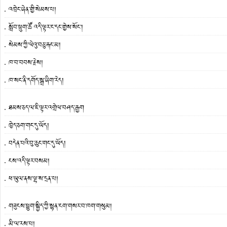
འཁྲེང་ཞེན་གྱི་སེམས་པ།
སློབ་ཕྲུག་ཚོ འདི་ལྟར་ང་དང་གྱེས་སོང་།
སེམས་ཀྱི་ལེའུ་བཅུ་རྐང་མ།
ཁ་བ་བབས་རྗེས།
ཁ་སང་ནི་དགོད་སྒྲ་ཞིག་རེད།
ཐམས་ཅད་ལ་ཇི་ལྟར་འགྲེལ་བཤད་རྒྱག
ཁྱེད་ཅག་གང་དུ་ཡོད།
བདེན་པའི་བུ་ཆུང་གང་དུ་ཡོད།
ངས་འདི་ལྟར་བསམ།
ཕ་ཡུལ་ནས་ལྷ་ས་དྲན་པ།
གཟུངས་ཕྱུག་སྐྱིད་ཀྱི་སྙན་ངག་གསར་བ་ཁག་གསུམ།
མི་ལ་རས་པ།