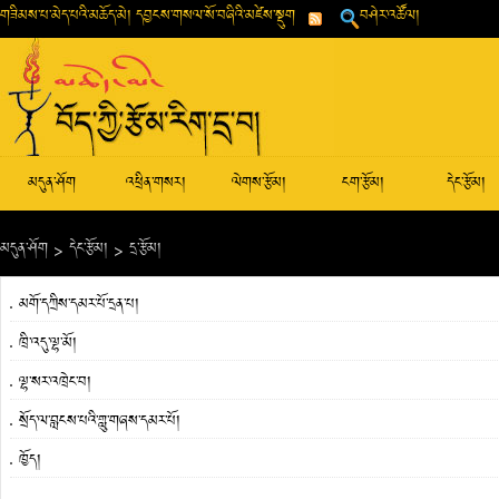
གཟིམས་པ་མེད་པའི་མཆོད་མེ། དབྱངས་གསལ་སོ་བཞིའི་མཛེས་སྡུག
བཤེར་འཚོལ།
མདུན་ཤོག
འཕྲིན་གསར།
ལེགས་རྩོམ།
ངག་རྩོམ།
དེང་རྩོམ།
མདུན་ཤོག
>
དེང་རྩོམ།
>
དྲ་རྩོམ།
མགོ་དཀྲིས་དམར་པོ་དྲན་པ།
ཁྲི་འདུ་ལྷ་མོ།
ལྷ་སར་འཁྲེང་བ།
སྲོད་ལ་བླངས་པའི་གླུ་གཞས་དམར་པོ།
ཁྱོད།